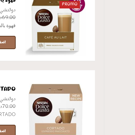
قهوة با
PROMO
دولتشي
د
69.00
قهوة بال
اضف
RTADO
دولتشي
د
70.00
RTADO
اضف