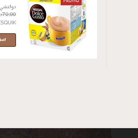
PROMO
دولتشي
د
70.00
ESQUIK
اضف