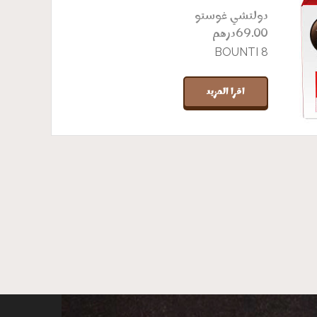
دولتشي غوستو
درهم
69.00
BOUNTI 8
اقرا المزيد