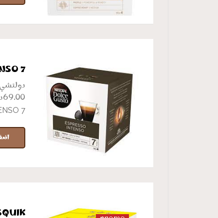
NSO 7
دولتشي
د
69.00
ENSO 7
اضف
SQUIK