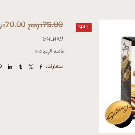
Original
75.00
درهم
70.00
در
SALE
price
GALAXY
was:
قائمة الرغبات
00MAD.
مشاركة: