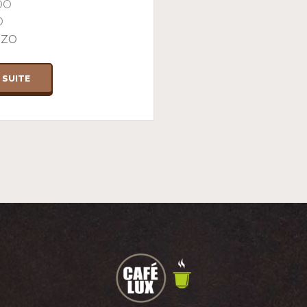
DO
D
ZZO
A SUITE