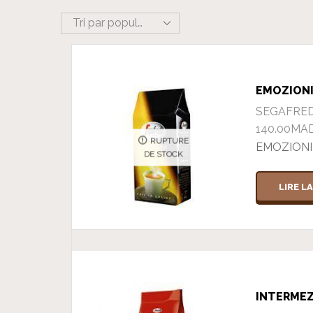
EMOZION
SEGAFRE
140.00
MA
RUPTURE
EMOZIONI
DE STOCK
LIRE L
INTERME