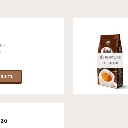
I
DO
D
RUPTURE
DE STOCK
A SUITE
ZZO