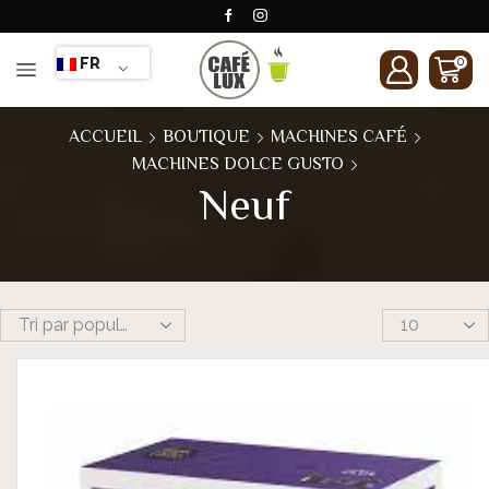
FR
0
ACCUEIL
BOUTIQUE
MACHINES CAFÉ
MACHINES DOLCE GUSTO
Neuf
Products
per
page