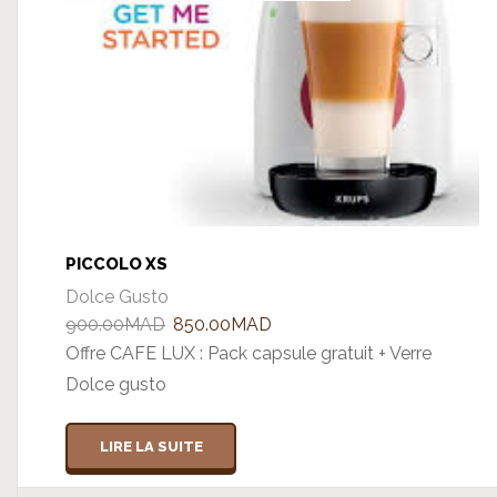
PICCOLO XS
Dolce Gusto
Le
Le
900.00
MAD
850.00
MAD
prix
prix
Offre CAFE LUX : Pack capsule gratuit + Verre
initial
actuel
Dolce gusto
était :
est :
900.00MAD.
850.00MAD.
LIRE LA SUITE