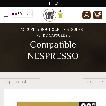
FR
0
ACCUEIL
BOUTIQUE
CAPSULES
AUTRE CAPSULES
Compatible
NESPRESSO
Products
per
page