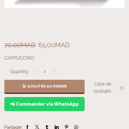
Le
Le
70.00
MAD
65.00
MAD
prix
prix
CAPPUCCINO
initial
actuel
quantité
était :
est :
de
Liste de
70.00MAD.
65.00MAD.
CAPPUCCINO
AJOUTER AU PANIER
souhaits
📲 Commander via WhatsApp
Partager: